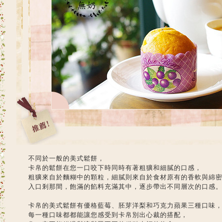
不同於一般的美式鬆餅，
卡帛的鬆餅在您一口咬下時同時有著粗獷和細膩的口感，
粗獷來自於麵糊中的顆粒，細膩則來自於食材原有的香軟與綿
入口剎那間，飽滿的餡料充滿其中，逐步帶出不同層次的口感
卡帛的美式鬆餅有優格藍莓、胚芽洋梨和巧克力蘋果三種口味
每一種口味都都能讓您感受到卡帛別出心裁的搭配，