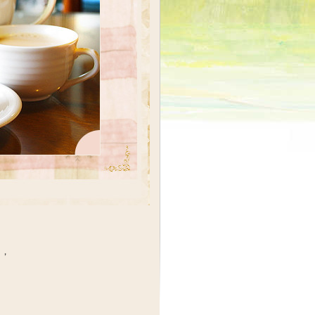
密，
。
，